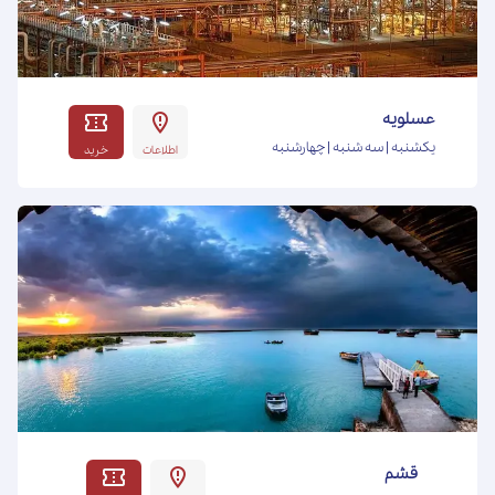
عسلویه
یکشنبه | سه شنبه | چهارشنبه
اطلاعات
خرید
قشم